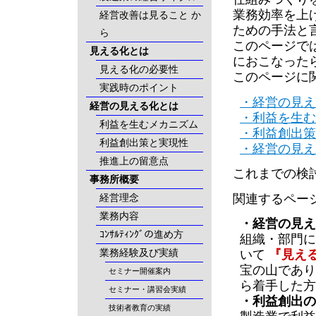
業務効率を上
経営改善は見ること か
ための手法と
ら
このページで
見える化とは
におこなった
見える化の必要性
このページに
実践時のポイント
・経営の見え
経営の見える化とは
・利益を生む
利益を生むメカニズム
・利益創出策
利益創出策と実現性
・経営の見え
推進上の留意点
これまでの検
事務所概要
関連するペー
経営理念
業務内容
・経営の見え
ｺﾝｻﾙﾃｨﾝｸﾞの進め方
組織・部門に
業務経験及び実績
いて
『見え
宝の山であり
セミナー開催案内
ら着手した方
セミナー・講習会実績
・利益創出の
技術者教育の実績