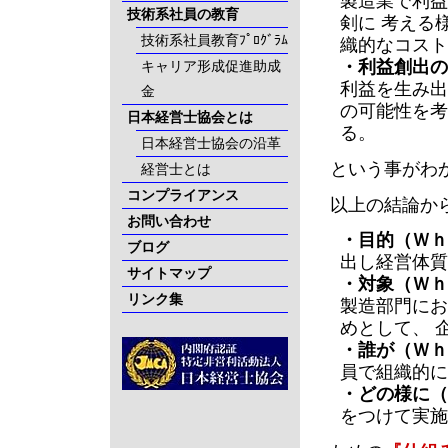
製造業で利益
技術系社員の教育
剣に 考える
技術系社員教育ﾌﾟﾛｸﾞﾗﾑ
織的なコスト
・利益創出の
キャリア形成促進助成
利益を生み出
金
の可能性を考
日本経営士協会とは
る。
日本経営士協会の沿革
という事がわ
経営士とは
コンプライアンス
以上の結論か
お問い合わせ
・目的（Ｗｈ
ブログ
出し経営体質
サイトマップ
・対象（Ｗｈ
リンク集
製造部門にお
めとして、 
・誰が（Ｗｈ
員で組織的に
・どの様に（
をつけて実施