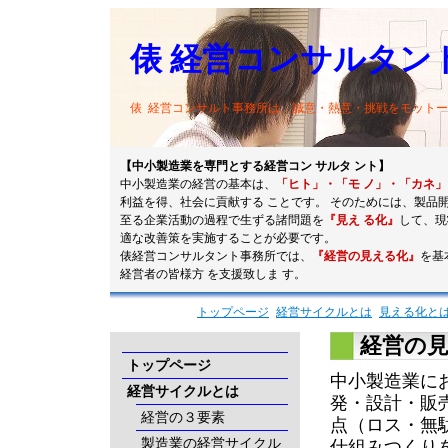
俵 経営コンサルタン
俵 経営コンサルト事務所は、誠意・熱意・挑戦をモット
【中小製造業を専門とする経営コン サルタ ント】
中小製造業の経営の基本は、
「ヒト」・「モ ノ」・「カネ」
利益を得、社会に貢献する ことです。 そのためには、製品
至る企業活動の過程で生ずる諸問題を
『見え る化』
して、現
適な改善策を実施することが必要です。
俵経営コンサルタント事務所では、
『経営の見える化』
を基
経営者の皆様方 を支援致しま す。
トップページ
経営サイクルとは
見える化と
経営の
トップページ
中小製造業に
経営サイクルとは
発・設計・販
経営の３要素
点（ロス・無
製造業の経営サイクル
仕組みつくり