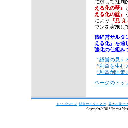
に対して批判
える化の壁』
える化の壁』
により
『見 
ウンを実施し
俵経営サルタ
える化』を通
強化の仕組み
”経営の見え
”利益を生む
”利益創出策
ページのトッ
トップページ
経営サイクルとは
見える化と
Copyright© 2016 Tawara Manag