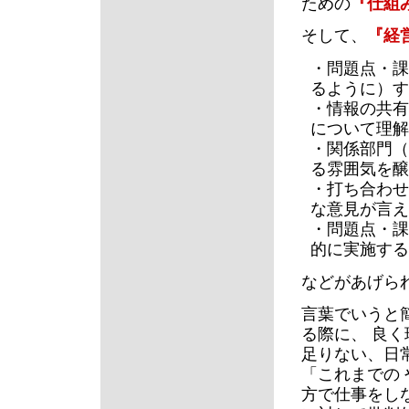
ための
『仕組
そして、
『経
・問題点・課
るように）す
・情報の共有
について理解
・関係部門（
る雰囲気を醸
・打ち合わせ
な意見が言え
・問題点・課
的に実施する
などがあげら
言葉でいうと
る際に、 良
足りない、日
「これまでの
方で仕事をし